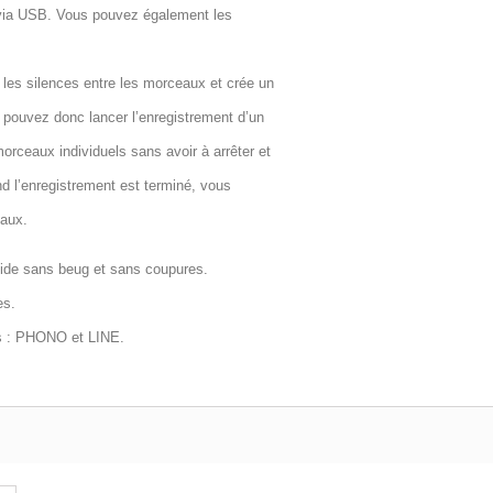
 via USB. Vous pouvez également les
 les silences entre les morceaux et crée un
s pouvez donc lancer l’enregistrement d’un
orceaux individuels sans avoir à arrêter et
d l’enregistrement est terminé, vous
aux.
uide
sans beug et sans coupures.
es.
s :
PHONO
et
LINE
.