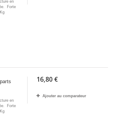
cture en
ée. Forte
5Kg
16,80 €
parts
Ajouter au comparateur
cture en
ée. Forte
5Kg