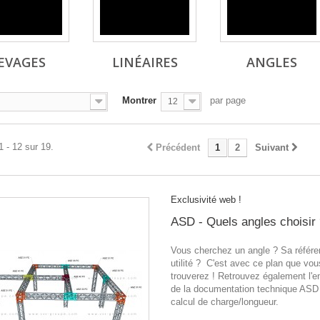
EVAGES
LINÉAIRES
ANGLES
Montrer
par page
12
1 - 12 sur 19.
Précédent
1
2
Suivant
Exclusivité web !
ASD - Quels angles choisir
Vous cherchez un angle ? Sa référ
utilité ? C'est avec ce plan que vou
trouverez ! Retrouvez également l'
de la documentation technique ASD
calcul de charge/longueur.