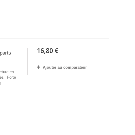
16,80 €
parts
Ajouter au comparateur
cture en
ée. Forte
g