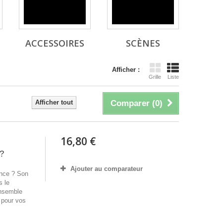
ACCESSOIRES
SCÈNES
Afficher :
Grille
Liste
Afficher tout
Comparer (
0
)
16,80 €
 ?
Ajouter au comparateur
ence ? Son
s le
ensemble
 pour vos