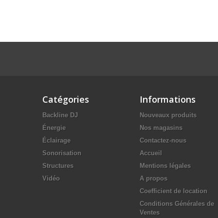
Catégories
Informations
Backline DJ
Nouveaux produits
Énergie
Nos magasins
Éclairage
Contactez-nous
Sonorisation
Accueil
Structures
Mentions légales
Vidéo
A propos
Coefficient de location
Conditions Générales de
Ventes