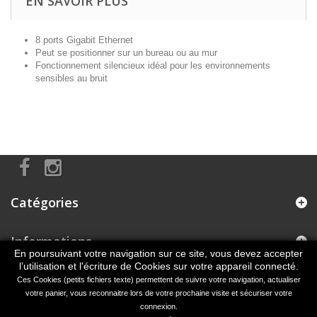
EN SAVOIR PLUS
8 ports Gigabit Ethernet
Peut se positionner sur un bureau ou au mur
Fonctionnement silencieux idéal pour les environnements
sensibles au bruit
Catégories
Informations
En poursuivant votre navigation sur ce site, vous devez accepter
l’utilisation et l'écriture de Cookies sur votre appareil connecté.
Informations sur votre boutique
Ces Cookies (petits fichiers texte) permettent de suivre votre navigation, actualiser
votre panier, vous reconnaitre lors de votre prochaine visite et sécuriser votre
connexion.