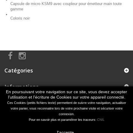
Capsule de micro KSM9 avec coupleur pour émetteur main toute
gamme
Coloris noir
Catégories
Informations
En poursuivant votre navigation sur ce site, vous devez accepter
l’utilisation et l'écriture de Cookies sur votre appareil connecté.
Informations sur votre boutique
Ces Cookies (petits fichiers texte) permettent de suivre votre navigation, actualiser
votre panier, vous reconnaitre lors de votre prochaine visite et sécuriser votre
connexion.
Pour en savoir plus et paramétrer les traceurs:
CNIL
J'accepte